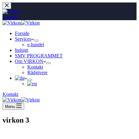
Fortsæt
til
indhold
Kontakt
Forside
Services
e-handel
Indsigt
SMV PROGRAMMET
Om VIRKON
Kontakt
Rådgivere
Kontakt
Menu
virkon 3