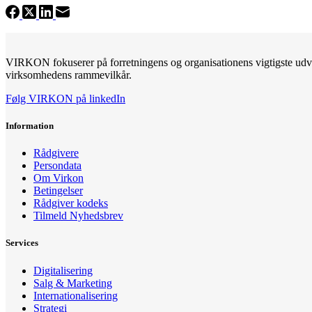
VIRKON fokuserer på forretningens og organisationens vigtigste udvik
virksomhedens rammevilkår.
Følg VIRKON på linkedIn
Information
Rådgivere
Persondata
Om Virkon
Betingelser
Rådgiver kodeks
Tilmeld Nyhedsbrev
Services
Digitalisering
Salg & Marketing
Internationalisering
Strategi