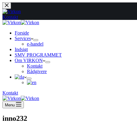
Fortsæt
til
indhold
Kontakt
Forside
Services
e-handel
Indsigt
SMV PROGRAMMET
Om VIRKON
Kontakt
Rådgivere
Kontakt
Menu
inno232