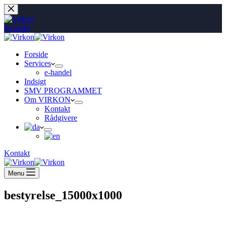
Fortsæt
til
indhold
Kontakt
Forside
Services
e-handel
Indsigt
SMV PROGRAMMET
Om VIRKON
Kontakt
Rådgivere
Kontakt
Menu
bestyrelse_15000x1000