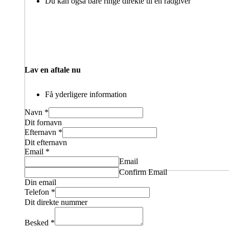
Du kan også bare ringe direkte til en rådgiver
Lav en aftale nu
Få yderligere information
Navn
*
Dit fornavn
Efternavn
*
Dit efternavn
Email
*
Email
Confirm Email
Din email
Telefon
*
Dit direkte nummer
Besked
*