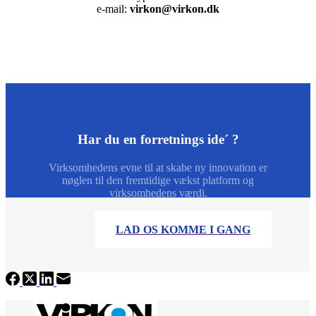
e-mail:
virkon@virkon.dk
Har du en forretnings ide´ ?
Virksomhedens evne til at skabe ny innovation er
nøglen til den fremtidige vækst platform og
virksomhedens værdi.
MERE INFORMATION
LAD OS KOMME I GANG