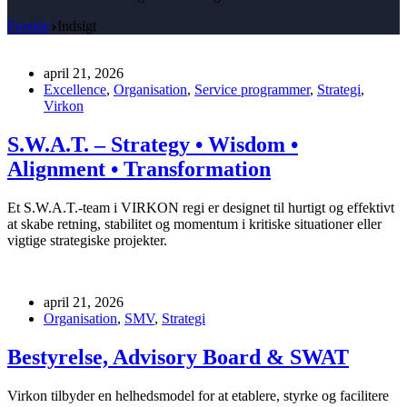
Forside
Indsigt
april 21, 2026
Excellence
,
Organisation
,
Service programmer
,
Strategi
,
Virkon
S.W.A.T. – Strategy • Wisdom •
Alignment • Transformation
Et S.W.A.T.-team i VIRKON regi er designet til hurtigt og effektivt
at skabe retning, stabilitet og momentum i kritiske situationer eller
vigtige strategiske projekter.
april 21, 2026
Organisation
,
SMV
,
Strategi
Bestyrelse, Advisory Board & SWAT
Virkon tilbyder en helhedsmodel for at etablere, styrke og facilitere