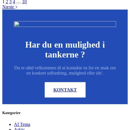
1
2
3
4
…
10
Næste
Har du en mulighed i
tankerne ?
Du er altid velkommen til at kontakte os for en snak om
en konkret udfordring, mulighed eller ide'.
KONTAKT
Kategorier
AI Tema
Arkiv