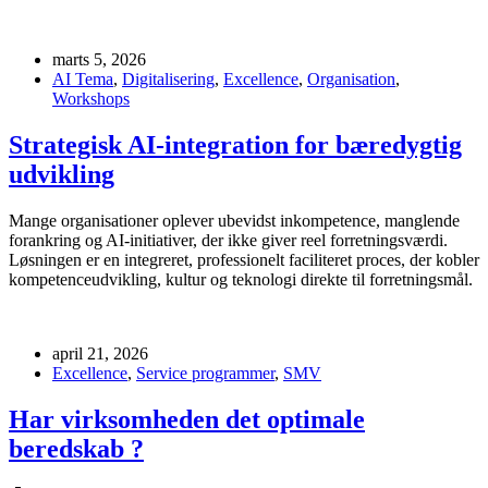
marts 5, 2026
AI Tema
,
Digitalisering
,
Excellence
,
Organisation
,
Workshops
Strategisk AI-integration for bæredygtig
udvikling
Mange organisationer oplever ubevidst inkompetence, manglende
forankring og AI‑initiativer, der ikke giver reel forretningsværdi.
Løsningen er en integreret, professionelt faciliteret proces, der kobler
kompetenceudvikling, kultur og teknologi direkte til forretningsmål.
april 21, 2026
Excellence
,
Service programmer
,
SMV
Har virksomheden det optimale
beredskab ?