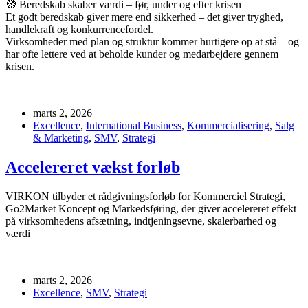
🧭 Beredskab skaber værdi – før, under og efter krisen
Et godt beredskab giver mere end sikkerhed – det giver tryghed,
handlekraft og konkurrencefordel.
Virksomheder med plan og struktur kommer hurtigere op at stå – og
har ofte lettere ved at beholde kunder og medarbejdere gennem
krisen.
marts 2, 2026
Excellence
,
International Business
,
Kommercialisering
,
Salg
& Marketing
,
SMV
,
Strategi
Accelereret vækst forløb
VIRKON tilbyder et rådgivningsforløb for Kommerciel Strategi,
Go2Market Koncept og Markedsføring, der giver accelereret effekt
på virksomhedens afsætning, indtjeningsevne, skalerbarhed og
værdi
marts 2, 2026
Excellence
,
SMV
,
Strategi