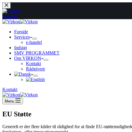
Fortsæt
til
indhold
Kontakt
Forside
Services
e-handel
Indsigt
SMV PROGRAMMET
Om VIRKON
Kontakt
Rådgivere
Kontakt
Menu
EU Støtte
Generelt er der flere kilder til rådighed for at finde EU-støttemulighed
forsknings- eller innovationsprojekt.