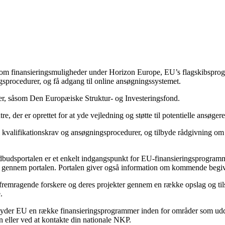
n om finansieringsmuligheder under Horizon Europe, EU’s flagskibsprog
gsprocedurer, og få adgang til online ansøgningssystemet.
r, såsom Den Europæiske Struktur- og Investeringsfond.
e, der er oprettet for at yde vejledning og støtte til potentielle ansøg
 kvalifikationskrav og ansøgningsprocedurer, og tilbyde rådgivning om
udbudsportalen er et enkelt indgangspunkt for EU-finansieringsprogr
ud gennem portalen. Portalen giver også information om kommende begiv
 fremragende forskere og deres projekter gennem en række opslag og ti
.
der EU en række finansieringsprogrammer inden for områder som uddann
 eller ved at kontakte din nationale NKP.