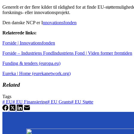
Generelt er der flere kilder til rådighed for at finde EU-støttemulighed
forsknings- eller innovationsprojekt.
Den danske NCP er I
nnovationsfonden
Relaterede links:
Forside | Innovationsfonden
Forside – Industriens FondIndustriens Fond | Viden former fremtiden
Funding & tenders (europa.eu)
Eureka | Home (eurekanetwork.org)
Related
Tags
#
EU
#
EU Finansiering
#
EU Grants
#
EU Støtte