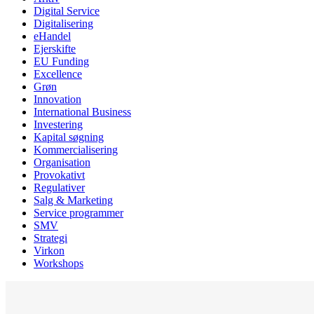
Digital Service
Digitalisering
eHandel
Ejerskifte
EU Funding
Excellence
Grøn
Innovation
International Business
Investering
Kapital søgning
Kommercialisering
Organisation
Provokativt
Regulativer
Salg & Marketing
Service programmer
SMV
Strategi
Virkon
Workshops