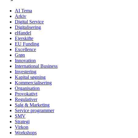
AI Tema
Arkiv
Digital Service
Digitalisering
eHandel
Ejerskifte
EU Funding
Excellence
Grøn
Innovation
International Business
Investering
Kapital søgning
Kommercialisering
Organisation
Provokativt
Regulativer
Salg & Marketing
Service programmer
SMV
Strategi
Virkon
Workshops