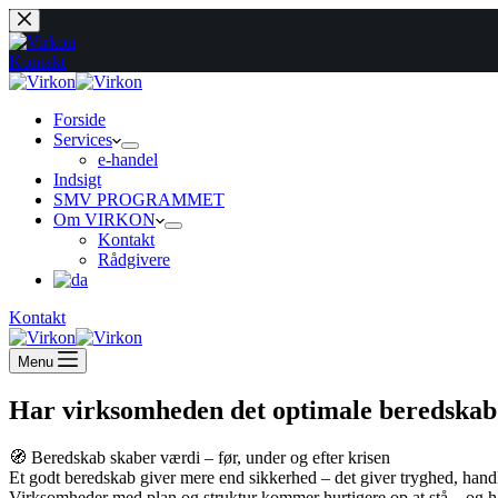
Fortsæt
til
indhold
Kontakt
Forside
Services
e-handel
Indsigt
SMV PROGRAMMET
Om VIRKON
Kontakt
Rådgivere
Kontakt
Menu
Har virksomheden det optimale beredskab
🧭 Beredskab skaber værdi – før, under og efter krisen
Et godt beredskab giver mere end sikkerhed – det giver tryghed, hand
Virksomheder med plan og struktur kommer hurtigere op at stå – og h