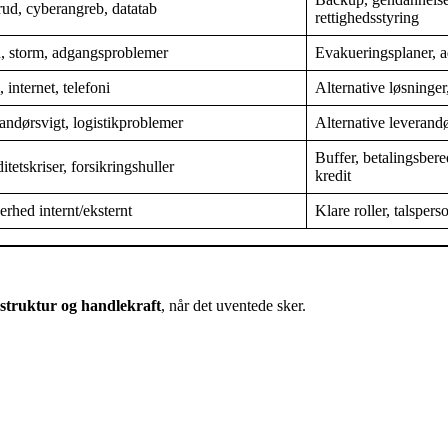
ud, cyberangreb, datatab
rettighedsstyring
, storm, adgangsproblemer
Evakueringsplaner, a
 internet, telefoni
Alternative løsninge
andørsvigt, logistikproblemer
Alternative leverandør
Buffer, betalingsbere
itetskriser, forsikringshuller
kredit
rhed internt/eksternt
Klare roller, talspe
struktur og handlekraft
, når det uventede sker.