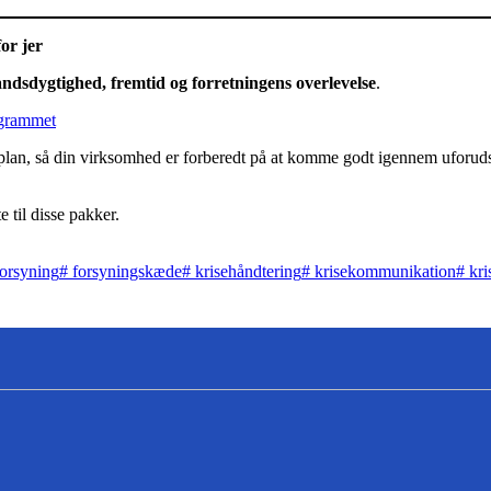
or jer
ndsdygtighed, fremtid og forretningens overlevelse
.
ogrammet
absplan, så din virksomhed er forberedt på at komme godt igennem uforud
til disse pakker.
orsyning
#
forsyningskæde
#
krisehåndtering
#
krisekommunikation
#
kri