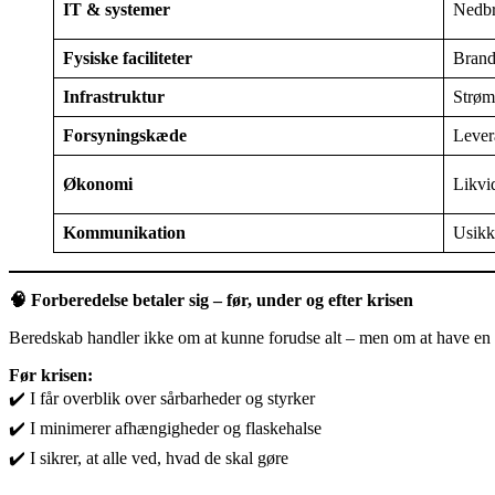
IT & systemer
Nedbr
Fysiske faciliteter
Brand
Infrastruktur
Strøm,
Forsyningskæde
Lever
Økonomi
Likvid
Kommunikation
Usikke
🧠
Forberedelse betaler sig – før, under og efter krisen
Beredskab handler ikke om at kunne forudse alt – men om at have en
Før krisen:
✔️ I får overblik over sårbarheder og styrker
✔️ I minimerer afhængigheder og flaskehalse
✔️ I sikrer, at alle ved, hvad de skal gøre