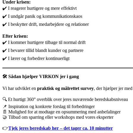
Under krisen:
✔️ I reagerer hurtigere og mere effektivt
✔️ I undgår panik og kommunikationskaos
✔️ I beskytter drift, medarbejdere og relationer
Efter krisen:
✔️ I kommer hurtigere tilbage til normal drift
✔️ I bevarer tillid blandt kunder og partnere
✔️ I lærer og forbedrer kontinuerligt
🛠️
Sådan hjælper VIRKON jer i gang
Vi har udviklet en
praktisk og målrettet survey
, der hjælper jer med 
🔍 Et hurtigt 360° overblik over jeres nuværende beredskabsniveau
📌 Inspiration og konkrete forslag til forbedringer
📄 Mulighed for at modtage en opsummering med anbefalinger
🤝 Tilbud om sparring eller workshops med vores eksperter
👉
Tjek jeres beredskab her – det tager ca. 10 minutter