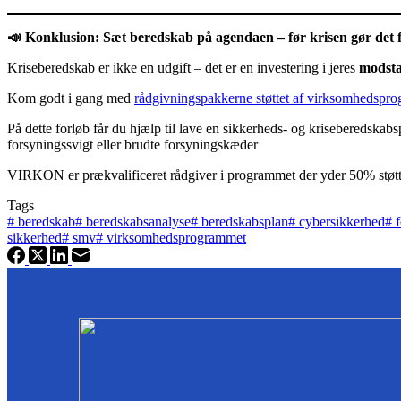
📣
Konklusion: Sæt beredskab på agendaen – før krisen gør det f
Kriseberedskab er ikke en udgift – det er en investering i jeres
modsta
Kom godt i gang med
rådgivningspakkerne støttet af virksomhedspr
På dette forløb får du hjælp til lave en sikkerheds- og kriseberedsk
forsyningssvigt eller brudte forsyningskæder
VIRKON er prækvalificeret rådgiver i programmet der yder 50% støtte 
Tags
#
beredskab
#
beredskabsanalyse
#
beredskabsplan
#
cybersikkerhed
#
f
sikkerhed
#
smv
#
virksomhedsprogrammet