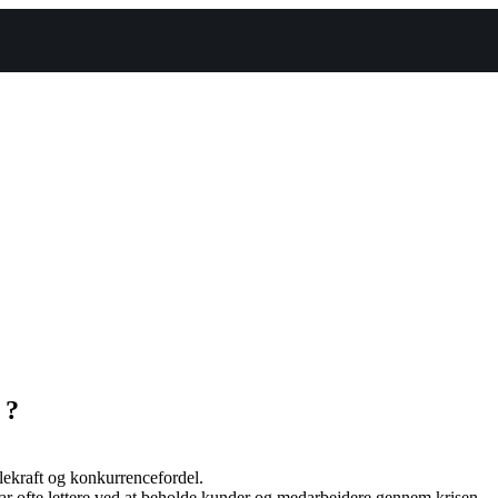
 ?
lekraft og konkurrencefordel.
ar ofte lettere ved at beholde kunder og medarbejdere gennem krisen.