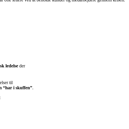
sk ledelse
der
ser til
 “har i skuffen”
.
: