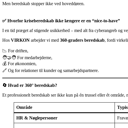
Men beredskab stopper ikke ved hoveddøren.
✅
Hvorfor kriseberedskab ikke længere er en “nice-to-have”
I en tid præget af stigende usikkerhed – med alt fra cyberangreb og ve
Hos
VIRKON
arbejder vi med
360-graders beredskab
, fordi virke
📉 For driften,
🧑‍🤝‍🧑 For medarbejderne,
💰 For økonomien,
🔗 Og for relationer til kunder og samarbejdspartnere.
🔄
Hvad er 360° beredskab?
Et professionelt beredskab ser ikke kun på én trussel eller ét område,
Område
Typis
HR & Nøglepersoner
Fravæ