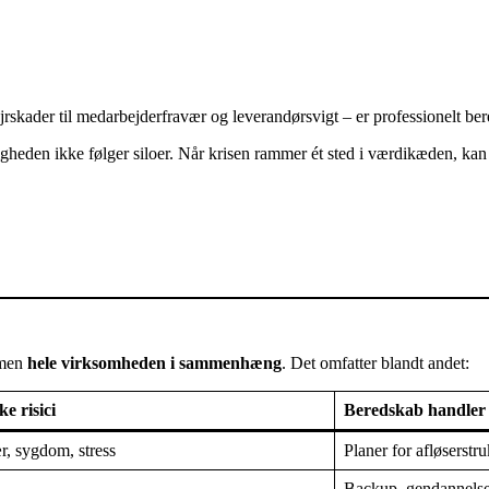
jrskader til medarbejderfravær og leverandørsvigt – er professionelt bere
ligheden ikke følger siloer. Når krisen rammer ét sted i værdikæden, kan
 men
hele virksomheden i sammenhæng
. Det omfatter blandt andet:
ke risici
Beredskab handle
r, sygdom, stress
Planer for afløserstr
Backup, gendannelse