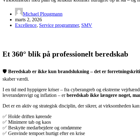
Michael Plougmann
marts 2, 2026
Excellence
,
Service programmer
,
SMV
Et 360° blik på professionelt beredskab
🛡️
Beredskab er ikke kun brandslukning – det er forretningskriti
skaber værdi.
I en tid med hyppigere kriser – fra cyberangreb og ekstreme vejrhændel
leverandørsvigt og inflation – er
beredskab ikke længere noget, man
Det er en aktiv og strategisk disciplin, der sikrer, at virksomheden kan
✅ Holde driften kørende
✅ Minimere tab og kaos
✅ Beskytte medarbejdere og omdømme
✅ Genvinde tempoet hurtigt efter en krise