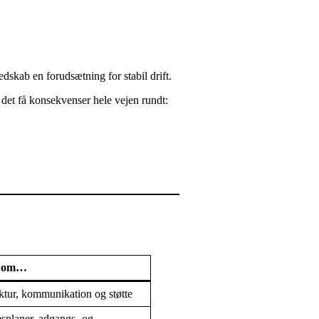
dskab en forudsætning for stabil drift.
 det få konsekvenser hele vejen rundt:
r om…
uktur, kommunikation og støtte
splaner, adgangs- og