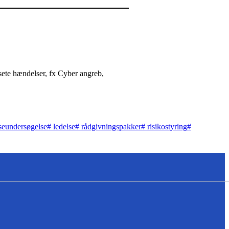
sete hændelser, fx Cyber angreb,
seundersøgelse
#
ledelse
#
rådgivningspakker
#
risikostyring
#