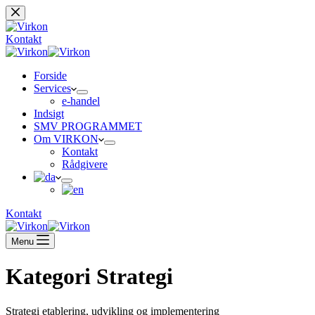
Fortsæt
til
indhold
Kontakt
Forside
Services
e-handel
Indsigt
SMV PROGRAMMET
Om VIRKON
Kontakt
Rådgivere
Kontakt
Menu
Kategori
Strategi
Strategi etablering, udvikling og implementering