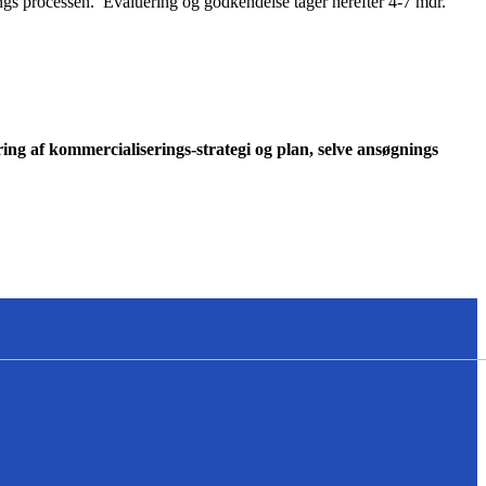
ngs processen. Evaluering og godkendelse tager herefter 4-7 mdr.
ring af kommercialiserings-strategi og plan, selve ansøgnings