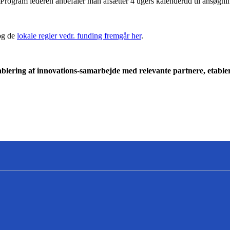
Program lederen anbefaler man afsætter 4 ugers kalendertid til ansøgni
og de
lokale regler vedr. funding fremgår her
.
tablering af innovations-samarbejde med relevante partnere, etable