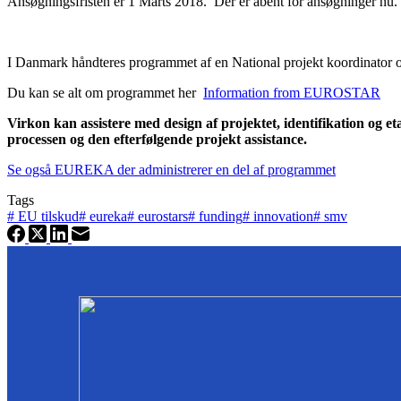
Ansøgningsfristen er 1 Marts 2018. Der er åbent for ansøgninger nu. 
I Danmark håndteres programmet af en National projekt koordinator 
Du kan se alt om programmet her
Information from EUROSTAR
Virkon kan assistere med design af projektet, identifikation og e
processen og den efterfølgende projekt assistance.
Se også EUREKA der administrerer en del af programmet
Tags
#
EU tilskud
#
eureka
#
eurostars
#
funding
#
innovation
#
smv