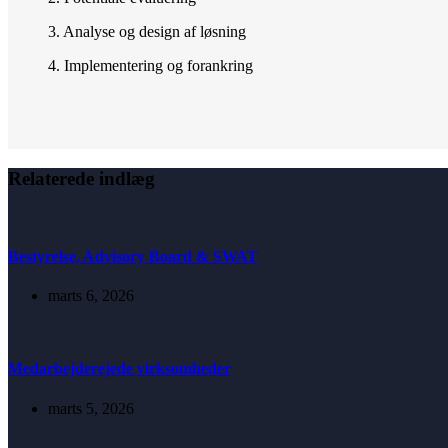
3. Analyse og design af løsning
4. Implementering og forankring
Relaterede indlæg
Bestyrelse, Advisory Board & SWAT
marts 6, 2026
Medarbejderejede virksomheder
marts 5, 2026