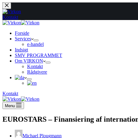
Fortsæt
til
indhold
Kontakt
Forside
Services
e-handel
Indsigt
SMV PROGRAMMET
Om VIRKON
Kontakt
Rådgivere
Kontakt
Menu
EUROSTARS – Finansiering af internationa
Michael Plougmann