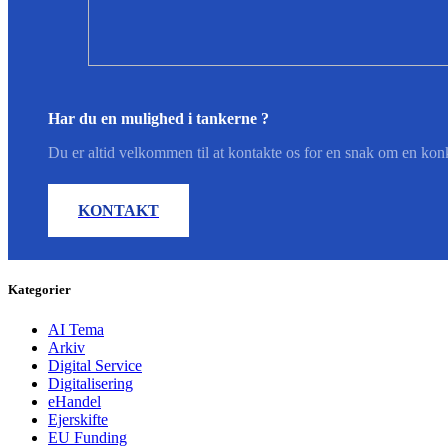
Har du en mulighed i tankerne ?
Du er altid velkommen til at kontakte os for en snak om en konk
KONTAKT
Kategorier
AI Tema
Arkiv
Digital Service
Digitalisering
eHandel
Ejerskifte
EU Funding