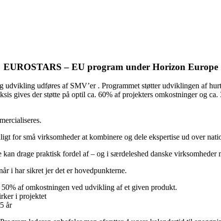
EUROSTARS – EU program under Horizon Europe
 og udvikling udføres af SMV’er . Programmet støtter udviklingen af hurt
sis gives der støtte på optil ca. 60% af projekters omkostninger og ca
ercialiseres.
muligt for små virksomheder at kombinere og dele ekspertise ud over nati
kan drage praktisk fordel af – og i særdeleshed danske virksomheder 
når i har sikret jer det er hovedpunkterne.
for 50% af omkostningen ved udvikling af et given produkt.
rker i projektet
5 år