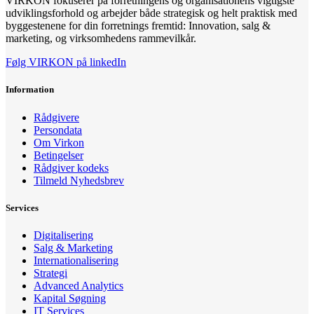
VIRKON fokuserer på forretningens og organisationens vigtigste
udviklingsforhold og arbejder både strategisk og helt praktisk med
byggestenene for din forretnings fremtid: Innovation, salg &
marketing, og virksomhedens rammevilkår.
Følg VIRKON på linkedIn
Information
Rådgivere
Persondata
Om Virkon
Betingelser
Rådgiver kodeks
Tilmeld Nyhedsbrev
Services
Digitalisering
Salg & Marketing
Internationalisering
Strategi
Advanced Analytics
Kapital Søgning
IT Services