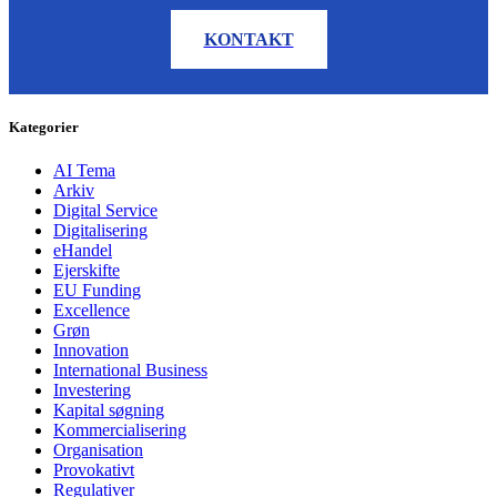
KONTAKT
Kategorier
AI Tema
Arkiv
Digital Service
Digitalisering
eHandel
Ejerskifte
EU Funding
Excellence
Grøn
Innovation
International Business
Investering
Kapital søgning
Kommercialisering
Organisation
Provokativt
Regulativer