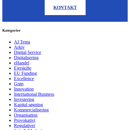
KONTAKT
Kategorier
AI Tema
Arkiv
Digital Service
Digitalisering
eHandel
Ejerskifte
EU Funding
Excellence
Grøn
Innovation
International Business
Investering
Kapital søgning
Kommercialisering
Organisation
Provokativt
Regulativer