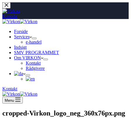
Fortsæt
til
indhold
Kontakt
Forside
Services
e-handel
Indsigt
SMV PROGRAMMET
Om VIRKON
Kontakt
Rådgivere
Kontakt
Menu
cropped-Virkon_logo_neg_360x76px.png