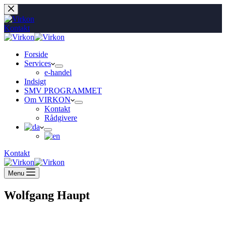
Fortsæt
til
indhold
Kontakt
Forside
Services
e-handel
Indsigt
SMV PROGRAMMET
Om VIRKON
Kontakt
Rådgivere
Kontakt
Menu
Wolfgang Haupt