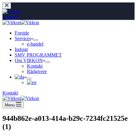
Fortsæt
til
indhold
Kontakt
Forside
Services
e-handel
Indsigt
SMV PROGRAMMET
Om VIRKON
Kontakt
Rådgivere
Kontakt
Menu
944b862e-a013-414a-b29c-7234fc21525e
(1)