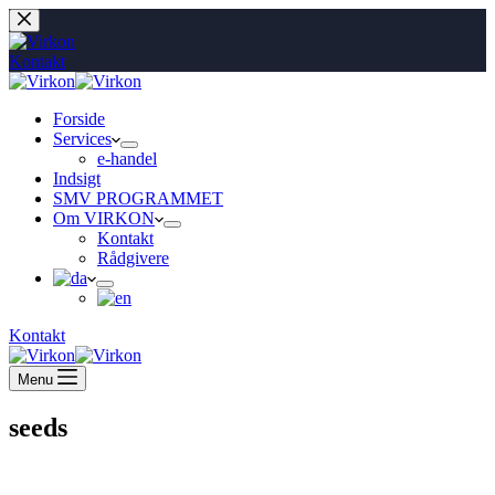
Fortsæt
til
indhold
Kontakt
Forside
Services
e-handel
Indsigt
SMV PROGRAMMET
Om VIRKON
Kontakt
Rådgivere
Kontakt
Menu
seeds