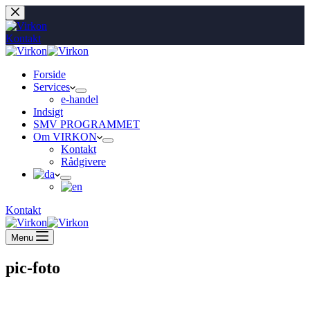
Fortsæt
til
indhold
Kontakt
Forside
Services
e-handel
Indsigt
SMV PROGRAMMET
Om VIRKON
Kontakt
Rådgivere
Kontakt
Menu
pic-foto