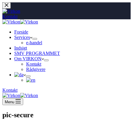
Fortsæt
til
indhold
Kontakt
Forside
Services
e-handel
Indsigt
SMV PROGRAMMET
Om VIRKON
Kontakt
Rådgivere
Kontakt
Menu
pic-secure