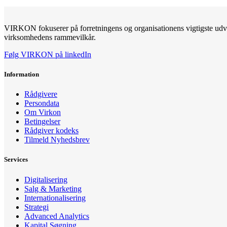
VIRKON fokuserer på forretningens og organisationens vigtigste udvik
virksomhedens rammevilkår.
Følg VIRKON på linkedIn
Information
Rådgivere
Persondata
Om Virkon
Betingelser
Rådgiver kodeks
Tilmeld Nyhedsbrev
Services
Digitalisering
Salg & Marketing
Internationalisering
Strategi
Advanced Analytics
Kapital Søgning