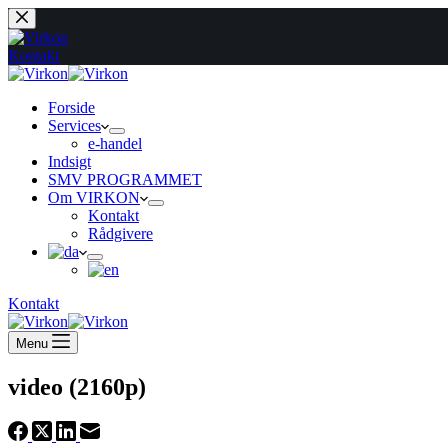
Fortsæt
til
indhold
Kontakt
Forside
Services
e-handel
Indsigt
SMV PROGRAMMET
Om VIRKON
Kontakt
Rådgivere
Kontakt
Menu
video (2160p)