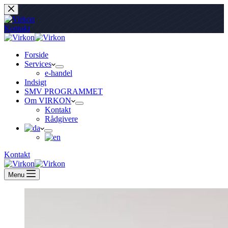
Fortsæt
til
indhold
Kontakt
Forside
Services
e-handel
Indsigt
SMV PROGRAMMET
Om VIRKON
Kontakt
Rådgivere
Kontakt
Menu