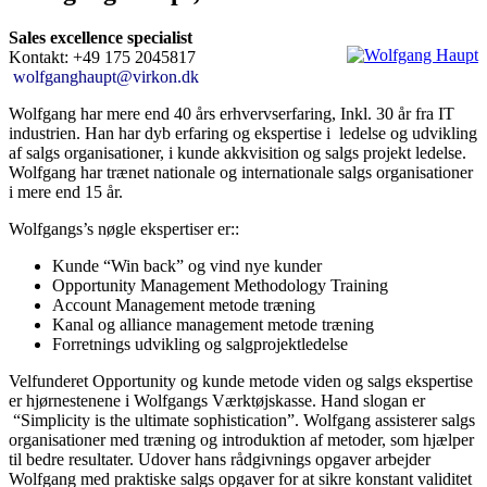
Sales excellence specialist
Kontakt: +49 175 2045817
wolfganghaupt@virkon.dk
Wolfgang har mere end 40 års erhvervserfaring, Inkl. 30 år fra IT
industrien. Han har dyb erfaring og ekspertise i ledelse og udvikling
af salgs organisationer, i kunde akkvisition og salgs projekt ledelse.
Wolfgang har trænet nationale og internationale salgs organisationer
i mere end 15 år.
Wolfgangs’s nøgle ekspertiser er::
Kunde “Win back” og vind nye kunder
Opportunity Management Methodology Training
Account Management metode træning
Kanal og alliance management metode træning
Forretnings udvikling og salgprojektledelse
Velfunderet Opportunity og kunde metode viden og salgs ekspertise
er hjørnestenene i Wolfgangs Værktøjskasse. Hand slogan er
“Simplicity is the ultimate sophistication”. Wolfgang assisterer salgs
organisationer med træning og introduktion af metoder, som hjælper
til bedre resultater. Udover hans rådgivnings opgaver arbejder
Wolfgang med praktiske salgs opgaver for at sikre konstant validitet