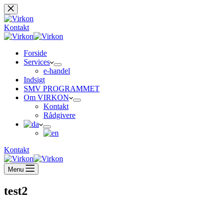
Fortsæt
til
indhold
Kontakt
Forside
Services
e-handel
Indsigt
SMV PROGRAMMET
Om VIRKON
Kontakt
Rådgivere
Kontakt
Menu
test2