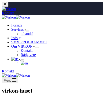
Fortsæt
til
indhold
Kontakt
Forside
Services
e-handel
Indsigt
SMV PROGRAMMET
Om VIRKON
Kontakt
Rådgivere
Kontakt
Menu
virkon-huset