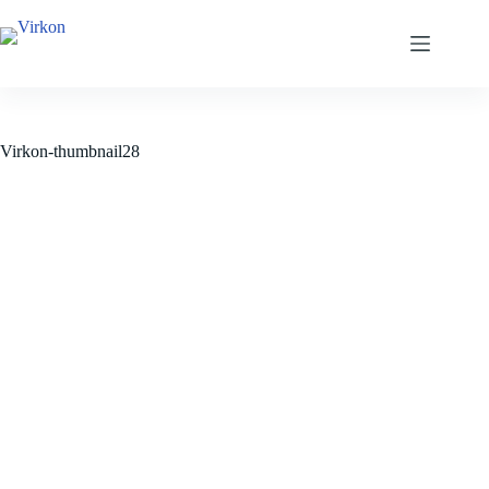
Fortsæt
til
indhold
Virkon-thumbnail28