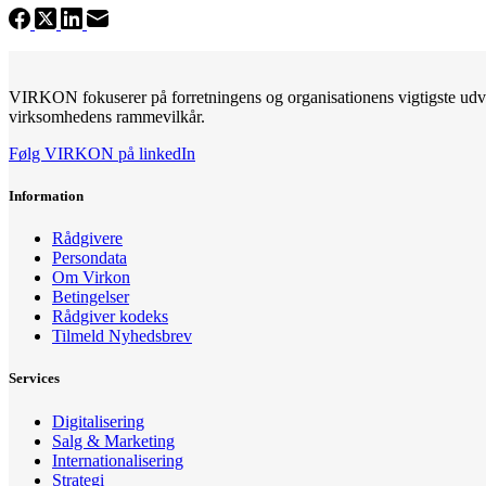
VIRKON fokuserer på forretningens og organisationens vigtigste udvik
virksomhedens rammevilkår.
Følg VIRKON på linkedIn
Information
Rådgivere
Persondata
Om Virkon
Betingelser
Rådgiver kodeks
Tilmeld Nyhedsbrev
Services
Digitalisering
Salg & Marketing
Internationalisering
Strategi