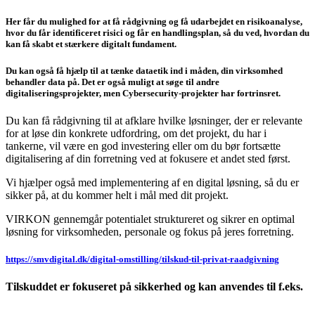
Her får du mulighed for at få rådgivning og få udarbejdet en risikoanalyse,
hvor du får identificeret risici og får en handlingsplan, så du ved, hvordan du
kan få skabt et stærkere digitalt fundament.
Du kan også få hjælp til at tænke dataetik ind i måden, din virksomhed
behandler data på. Det er også muligt at søge til andre
digitaliseringsprojekter, men Cybersecurity-projekter har fortrinsret.
Du kan få rådgivning til at afklare hvilke løsninger, der er relevante
for at løse din konkrete udfordring, om det projekt, du har i
tankerne, vil være en god investering eller om du bør fortsætte
digitalisering af din forretning ved at fokusere et andet sted først.
Vi hjælper også med implementering af en digital løsning, så du er
sikker på, at du kommer helt i mål med dit projekt.
VIRKON gennemgår potentialet struktureret og sikrer en optimal
løsning for virksomheden, personale og fokus på jeres forretning.
https://smvdigital.dk/digital-omstilling/tilskud-til-privat-raadgivning
Tilskuddet er fokuseret på sikkerhed og kan anvendes til f.eks.