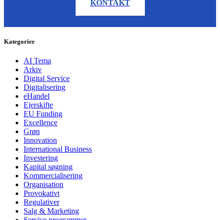
KONTAKT
Kategorier
AI Tema
Arkiv
Digital Service
Digitalisering
eHandel
Ejerskifte
EU Funding
Excellence
Grøn
Innovation
International Business
Investering
Kapital søgning
Kommercialisering
Organisation
Provokativt
Regulativer
Salg & Marketing
Service programmer