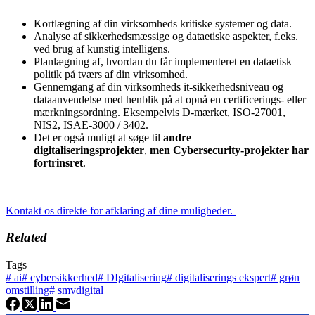
Kortlægning af din virksomheds kritiske systemer og data.
Analyse af sikkerhedsmæssige og dataetiske aspekter, f.eks.
ved brug af kunstig intelligens.
Planlægning af, hvordan du får implementeret en dataetisk
politik på tværs af din virksomhed.
Gennemgang af din virksomheds it-sikkerhedsniveau og
dataanvendelse med henblik på at opnå en certificerings- eller
mærkningsordning. Eksempelvis D-mærket, ISO-27001,
NIS2, ISAE-3000 / 3402.
Det er også muligt at søge til
andre
digitaliseringsprojekter
,
men Cybersecurity-projekter har
fortrinsret
.
Kontakt os direkte for afklaring af dine muligheder.
Related
Tags
#
ai
#
cybersikkerhed
#
DIgitalisering
#
digitaliserings ekspert
#
grøn
omstilling
#
smvdigital